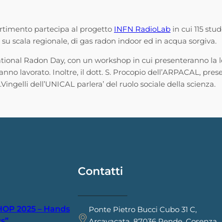
partimento partecipa al progetto
INFN RadioLab
in cui 115 stud
 su scala regionale, di gas radon indoor ed in acqua sorgiva.
rnational Radon Day, con un workshop in cui presenteranno la 
no lavorato. Inoltre, il dott. S. Procopio dell’ARPACAL, presente
Vingelli dell’UNICAL parlera’ del ruolo sociale della scienza.
i
Contatti
HOP 2025 – Hands
Ponte Pietro Bucci Cubo 31 C,
s”
Arcavacata, 87036 Rende, Cosenza